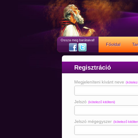
Ossza meg barátaival!
Főoldal
Ta
Regisztráció
Megjeleníteni kívánt neve
(kötelező
Jelszó
(kötelező kitölteni)
Jelszó mégegyszer
(kötelező kitölten