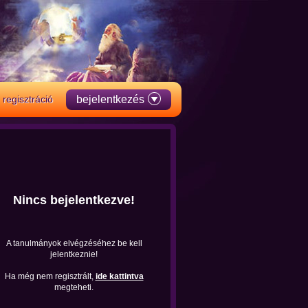
bejelentkezés
regisztráció
Nincs bejelentkezve!
A tanulmányok elvégzéséhez be kell
jelentkeznie!
Ha még nem regisztrált,
ide kattintva
megteheti.